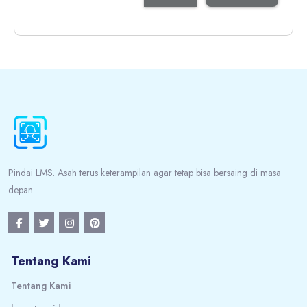
Blok
Blok
Pindai LMS. Asah terus keterampilan agar tetap bisa bersaing di masa
depan.
Tentang Kami
Tentang Kami