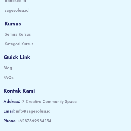
bonet.co.id
sagesolusi.id
Kursus
Semua Kursus
Kategori Kursus
Quick Link
Blog
FAQs
Kontak Kami
Address:
i7 Creative Community Space.
Email:
info@sagesolusi.id
Phone:
+6287869984154