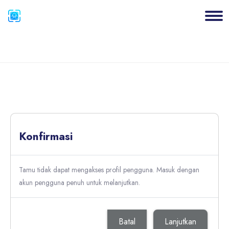
Blok
Lewati ke konten utama
Blok
Konfirmasi
Tamu tidak dapat mengakses profil pengguna. Masuk dengan
akun pengguna penuh untuk melanjutkan.
Batal
Lanjutkan