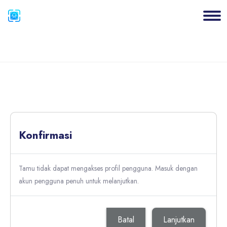
Blok
Lewati ke konten utama
Blok
Konfirmasi
Tamu tidak dapat mengakses profil pengguna. Masuk dengan
akun pengguna penuh untuk melanjutkan.
Batal
Lanjutkan