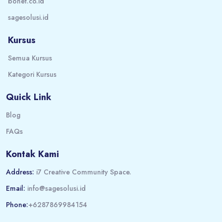
bonet.co.id
sagesolusi.id
Kursus
Semua Kursus
Kategori Kursus
Quick Link
Blog
FAQs
Kontak Kami
Address:
i7 Creative Community Space.
Email:
info@sagesolusi.id
Phone:
+6287869984154