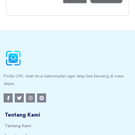
Blok
Blok
Pindai LMS. Asah terus keterampilan agar tetap bisa bersaing di masa
depan.
Tentang Kami
Tentang Kami