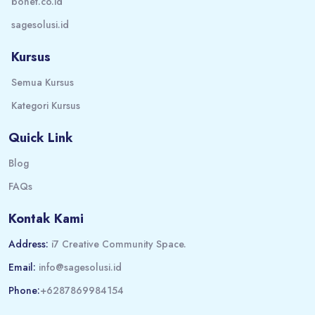
bonet.co.id
sagesolusi.id
Kursus
Semua Kursus
Kategori Kursus
Quick Link
Blog
FAQs
Kontak Kami
Address:
i7 Creative Community Space.
Email:
info@sagesolusi.id
Phone:
+6287869984154