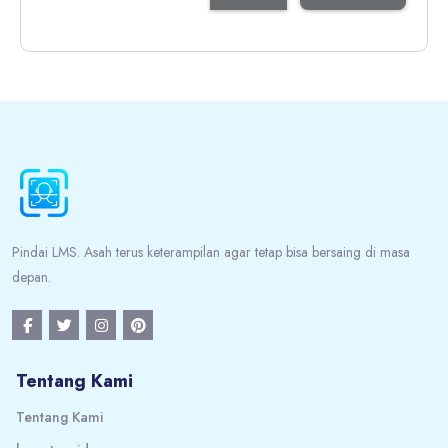
Blok
Blok
Pindai LMS. Asah terus keterampilan agar tetap bisa bersaing di masa
depan.
Tentang Kami
Tentang Kami