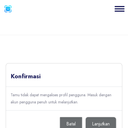
Blok
Lewati ke konten utama
Blok
Konfirmasi
Tamu tidak dapat mengakses profil pengguna. Masuk dengan
akun pengguna penuh untuk melanjutkan.
Batal
Lanjutkan