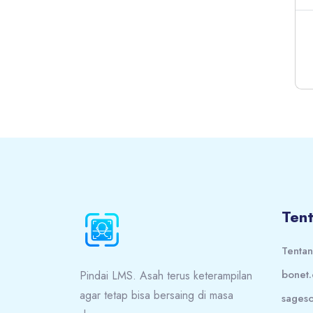
Blok
Blok
Ten
Tenta
bonet.
Pindai LMS. Asah terus keterampilan
agar tetap bisa bersaing di masa
sageso